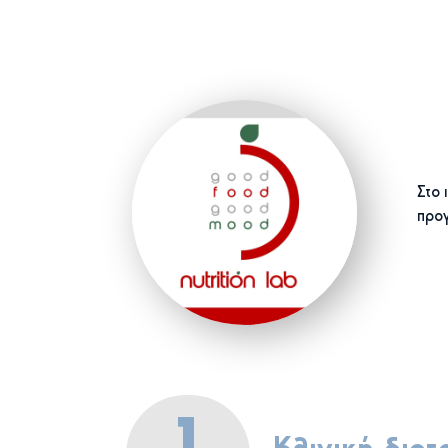
Στο 
προγ