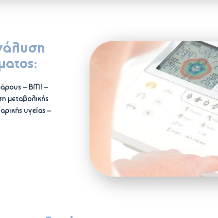
νάλυση
ατος:
άρους – BMI –
η μεταβολικής
ταρικής υγείας –