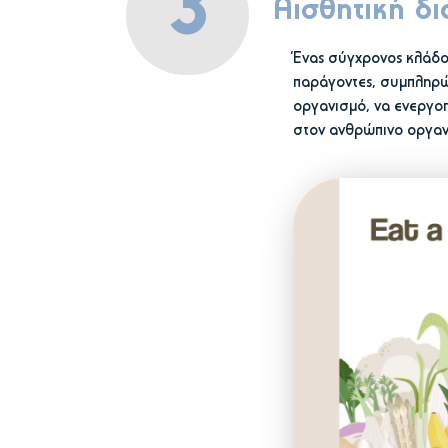
3
Αισθητική δι
Ένας σύγχρονος κλάδος
παράγοντες, συμπληρώμ
οργανισμό, να ενεργοπ
στον ανθρώπινο οργα