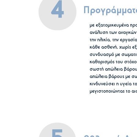
4
Προγράμματα
με εξατομικευμένα πρ
ανάλυση των αναγκών μ
την ηλικία, την εργασί
κάθε ασθενή, χωρίς εξα
συνδυασμό με σωματικ
καθορισμός του στόχου
σωστή απώλεια βάρους.
απώλεια βάρους με σω
κινδυνεύσει η υγεία τ
μεγιστοποιώντας το αι