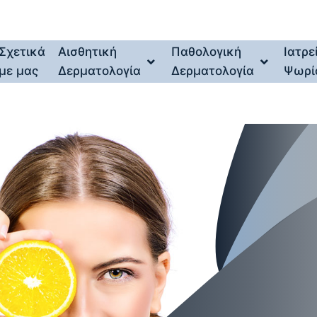
Σχετικά
Αισθητική
Παθολογική
Ιατρε
με μας
Δερματολογία
Δερματολογία
Ψωρί