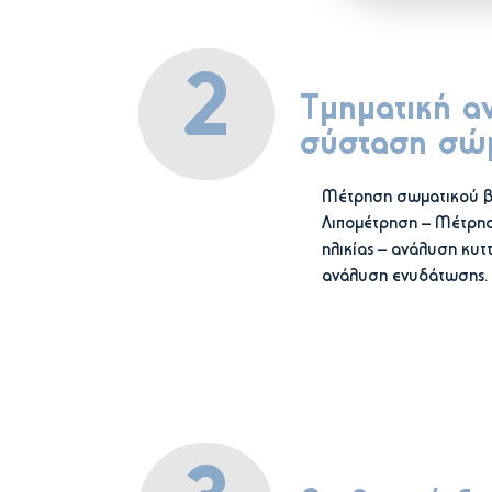
2
Τμηματική α
σύσταση σώμ
Μέτρηση σωματικού β
Λιπομέτρηση – Μέτρησ
ηλικίας – ανάλυση κυτ
ανάλυση ενυδάτωσης.