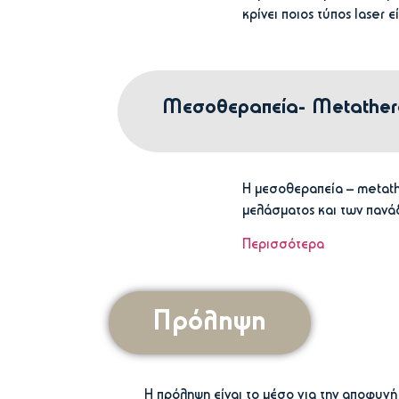
κρίνει ποιος τύπος laser 
Μεσοθεραπεία- Metathe
Η μεσοθεραπεία – metathe
μελάσματος και των πανά
Περισσότερα
Πρόληψη
Η πρόληψη είναι το μέσο για την αποφυγή