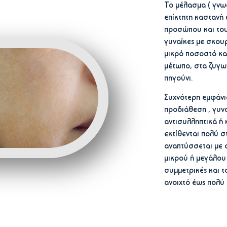
Το μέλασμα ( γνωσ
επίκτητη καστανή
προσώπου και του
γυναίκες με σκου
μικρό ποσοστό και
μέτωπο, στα ζυγωμ
πηγούνι.
Συχνότερη εμφάνι
προδιάθεση , γυν
αντισυλληπτικά ή
εκτίθενται πολύ 
αναπτύσσεται με α
μικρού ή μεγάλου
συμμετρικές και 
ανοιχτό έως πολύ