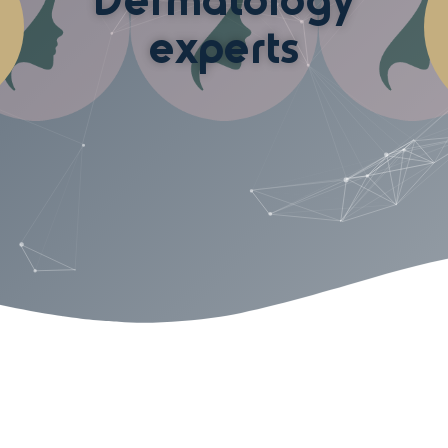
Dermatology
experts