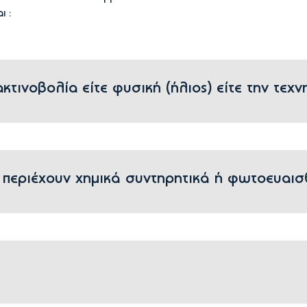
ι :
ινοβολία είτε φυσική (ήλιος) είτε την τεχνητ
περιέχουν χημικά συντηρητικά ή φωτοευαισθ