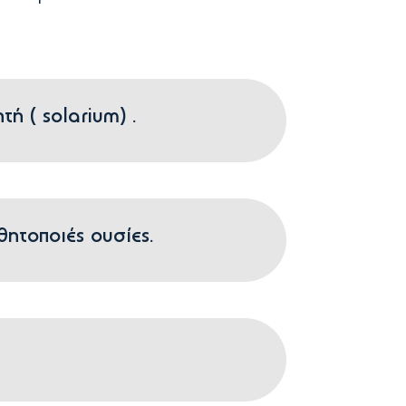
ή ( solarium) .
ητοποιές ουσίες.