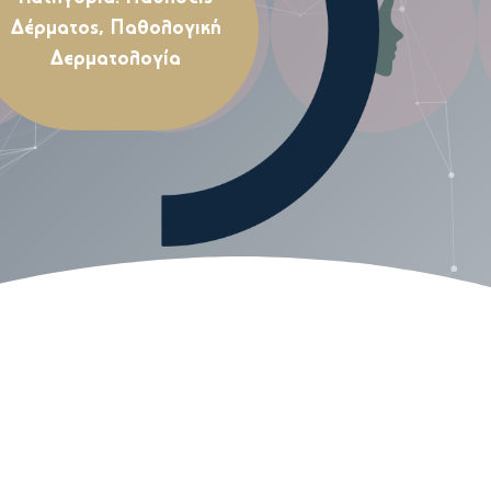
Δέρματος
,
Παθολογική
Δερματολογία