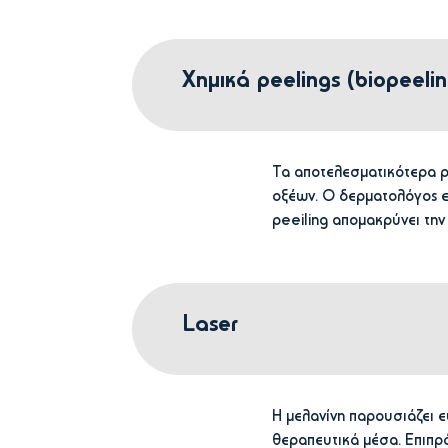
Χημικά peelings (biopeel
Τα αποτελεσματικότερα pe
οξέων. Ο δερματολόγος ε
peeiling απομακρύνει την
Laser
H μελανίνη παρουσιάζει 
θεραπευτικά μέσα. Επιπρ