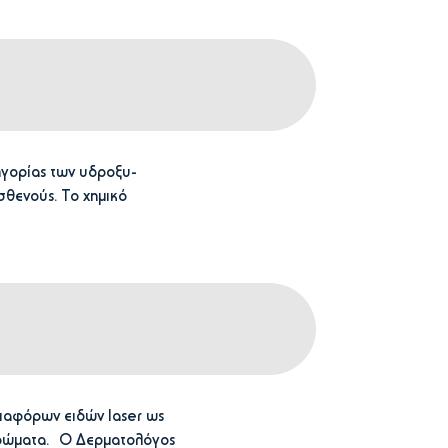
ηγορίας των υδροξυ-
σθενούς. Το χημικό
διαφόρων ειδών laser ως
στρώματα. Ο Δερματολόγος