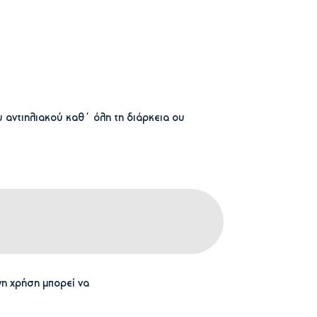
υ αντιηλιακού καθ΄ όλη τη διάρκεια ου
νη χρήση μπορεί να