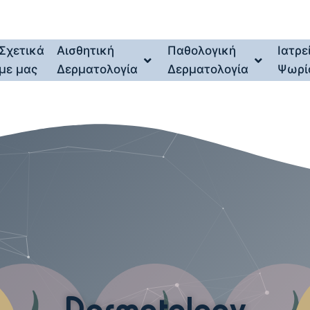
Σχετικά
Αισθητική
Παθολογική
Ιατρε
με μας
Δερματολογία
Δερματολογία
Ψωρί