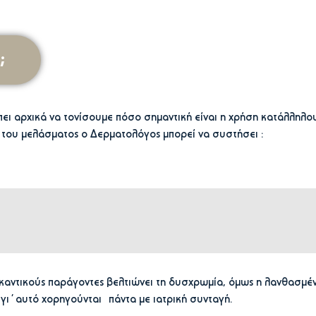
;
πει αρχικά να τονίσουμε πόσο σημαντική είναι η χρήση κατάλληλο
ς του μελάσματος ο Δερματολόγος μπορεί να συστήσει :
υκαντικούς παράγοντες βελτιώνει τη δυσχρωμία, όμως η λανθασμέ
 γι΄αυτό χορηγούνται πάντα με ιατρική συνταγή.