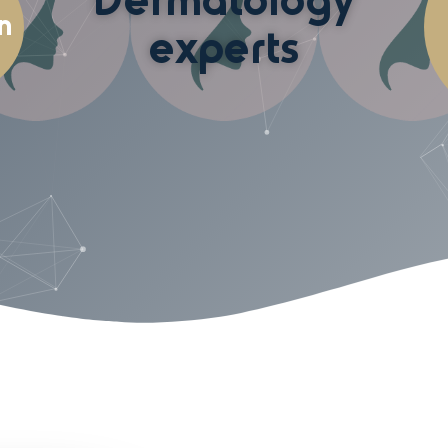
Dermatology
η
experts