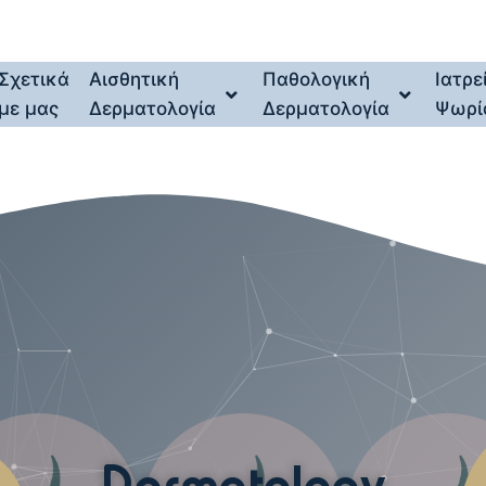
Σχετικά
Αισθητική
Παθολογική
Ιατρε
με μας
Δερματολογία
Δερματολογία
Ψωρί