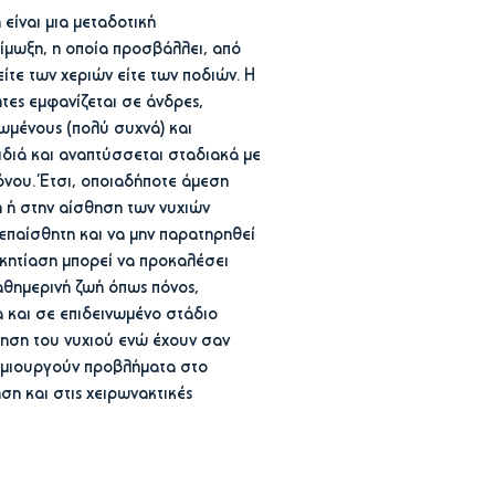
είναι μια μεταδοτική
ίμωξη, η οποία προσβάλλει, από
είτε των χεριών είτε των ποδιών. Η
τες εμφανίζεται σε άνδρες,
ιωμένους (πολύ συχνά) και
ιδιά και αναπτύσσεται σταδιακά με
όνου. Έτσι, οποιαδήποτε άμεση
 ή στην αίσθηση των νυχιών
νεπαίσθητη και να μην παρατηρηθεί
κητίαση μπορεί να προκαλέσει
αθημερινή ζωή όπως πόνος,
 και σε επιδεινωμένο στάδιο
ληση του νυχιού ενώ έχουν σαν
ημιουργούν προβλήματα στο
ση και στις χειρωνακτικές