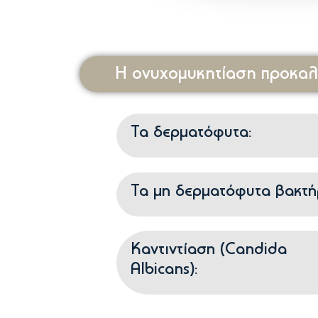
Η ονυχομυκητίαση προκαλε
Τα δερματόφυτα:
Τα μη δερματόφυτα βακτή
Καντιντίαση (Candida
Albicans):