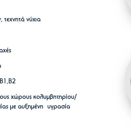
 τεχνητά νύχια
αχές
η
 Β1,Β2
ους χώρους κολυμβητηρίου/
ίας με αυξημένη υγρασία