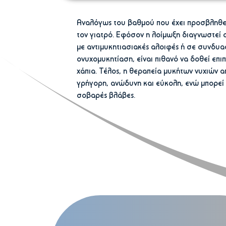
Αναλόγως του βαθμού που έχει προσβληθεί τ
τον γιατρό. Εφόσον η λοίμωξη διαγνωστεί σ
με αντιμυκητιασιακές αλοιφές ή σε συνδυασ
ονυχομυκητίαση, είναι πιθανό να δοθεί επ
χάπια. Τέλος, η θεραπεία μυκήτων νυχιών α
γρήγορη, ανώδυνη και εύκολη, ενώ μπορεί 
σοβαρές βλάβες.