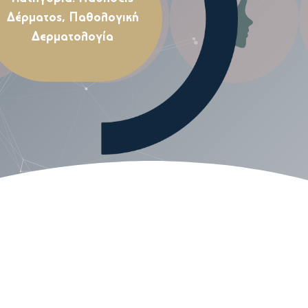
Δέρματος
,
Παθολογική
Δερματολογία