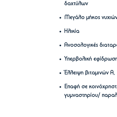
δαχτύλων
Μεγάλο μήκος νυχιών,
Ηλικία
Ανοσολογικές διαταρ
Υπερβολική εφίδρωσ
Έλλειψη βιταμινών Α,
Επαφή σε κοινόχρηστ
γυμναστηρίου/ παραλ