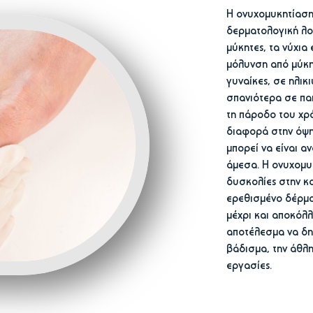
Η ονυχομυκητίαση 
δερματολογική λο
μύκητες, τα νύχια 
μόλυνση από μύκη
γυναίκες, σε ηλικ
σπανιότερα σε πα
τη πάροδο του χρ
διαφορά στην όψη
μπορεί να είναι α
άμεσα. Η ονυχομυ
δυσκολίες στην κ
ερεθισμένο δέρμα
μέχρι και αποκόλ
αποτέλεσμα να δ
βάδισμα, την άθλη
εργασίες.