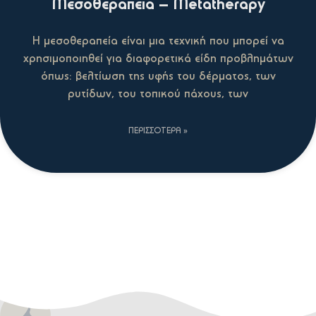
Μεσοθεραπεία – Metatherapy
Η μεσοθεραπεία είναι μια τεχνική που μπορεί να
χρησιμοποιηθεί για διαφορετικά είδη προβλημάτων
όπως: βελτίωση της υφής του δέρματος, των
ρυτίδων, του τοπικού πάχους, των
ΠΕΡΙΣΣΌΤΕΡΑ »