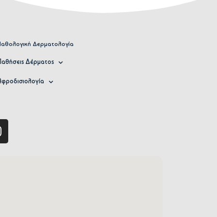
Παθολογική Δερματολογία
Παθήσεις Δέρματος
Αφροδισιολογία