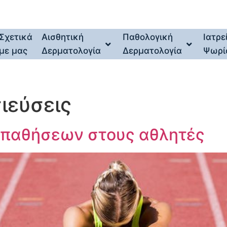
Σχετικά
Αισθητική
Παθολογική
Ιατρε
με μας
Δερματολογία
Δερματολογία
Ψωρί
ιεύσεις
 παθήσεων στους αθλητές