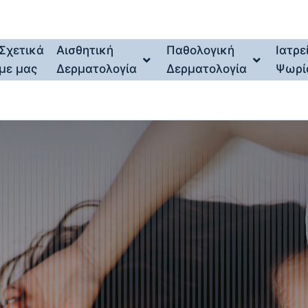
Σχετικά
Αισθητική
Παθολογική
Ιατρε
με μας
Δερματολογία
Δερματολογία
Ψωρί