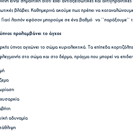
νίνη είναι σημαντική διότι έχει αντιοξειδωτικές και αντιγηραντικέ
δωτικές βλάβες. Καθημερινά ακούμε πως πρέπει να καταναλώνουμ
. Γιατί λοιπόν εφόσον μπορούμε σε ένα βαθμό να ‘’παράξουμε’’
ύπνος προλαμβάνει το άγχος
ρκής ύπνος αγχώνει το σώμα κυριολεκτικά. Τα επίπεδα κορτιζόλ
φλεγμονής στο σώμα και στο δέρμα, πράγμα που μπορεί να επιδει
μή
ζεμα
ρίαση
χυσαρκία
αβήτη
ϊκή αδυναμία
τάθλιψη