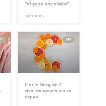
“γέφυρα ασφαλείας”
ΠΕΡΙΣΣΌΤΕΡΑ »
ΈΑ
ΝΈΑ
Γιατί η Βιταμίνη C
ς
είναι σημαντική για το
δέρμα