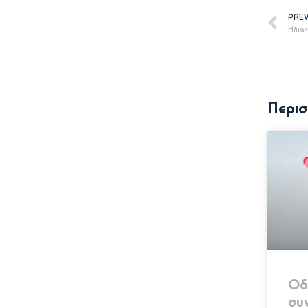
PRE
Ηλιακ
Περισ
Οδη
συ