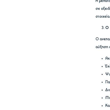
Η μελατο
σε οξει
στοιχεία
Ο 
Ο ανεπα
αύξηση 
Ακ
Έκ
Ψω
Πα
Δι
Μυ
Κα