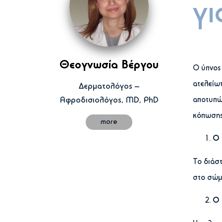
γι
Θεογνωσία Βέργου
Ο ύπνος
ατελείωτ
Δερματολόγος –
Αφροδισιολόγος, MD, PhD
αποτυπώ
κόπωσης
more
Ο 
Το διάστ
στο σώμα
Ο 