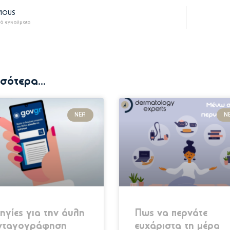
VIOUS
ά εγκαύματα
σότερα...
ΝΈΑ
Ν
γίες για την άυλη
Πως να περνάτε
νταγογράφηση
ευχάριστα τη μέρα