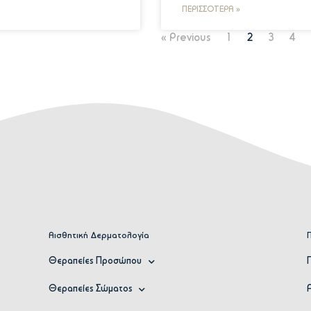
ΠΕΡΙΣΣΌΤΕΡΑ »
« Previous
1
2
3
4
Αισθητική Δερματολογία
Θεραπείες Προσώπου
Θεραπείες Σώματος