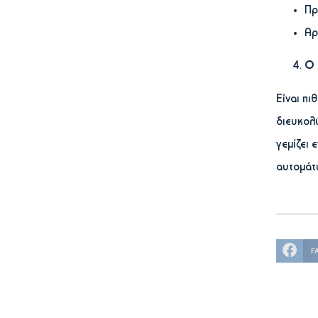
Πρ
Αρ
Ο 
Είναι πι
διευκολύ
γεμίζει 
αυτομάτω
F