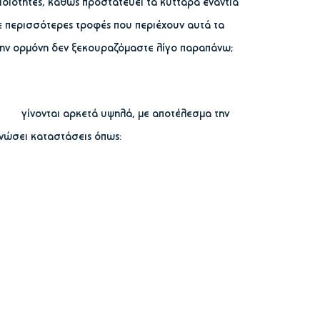
ς ιδιότητες, καθώς προστατεύει τα κύτταρα ενάντια
ε περισσότερες τροφές που περιέχουν αυτά τα
 την ορμόνη δεν ξεκουραζόμαστε λίγο παραπάνω;
ης γίνονται αρκετά υψηλά, με αποτέλεσμα την
νώσει καταστάσεις όπως: