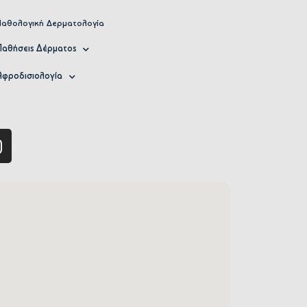
Παθολογική Δερματολογία
Παθήσεις Δέρματος
Αφροδισιολογία