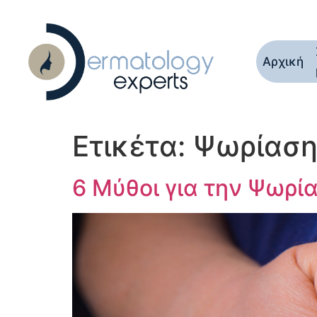
Αρχική
Ετικέτα:
Ψωρίασ
6 Μύθοι για την Ψωρί