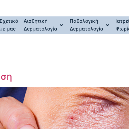
Σχετικά
Αισθητική
Παθολογική
Ιατρε
με μας
Δερματολογία
Δερματολογία
Ψωρί
η
αση