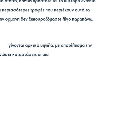
ς ιδιότητες, καθώς προστατεύει τα κύτταρα ενάντια
ε περισσότερες τροφές που περιέχουν αυτά τα
 την ορμόνη δεν ξεκουραζόμαστε λίγο παραπάνω;
ης γίνονται αρκετά υψηλά, με αποτέλεσμα την
νώσει καταστάσεις όπως: