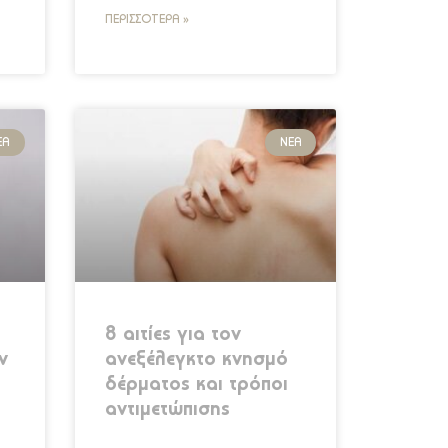
ΠΕΡΙΣΣΌΤΕΡΑ »
ΈΑ
ΝΈΑ
8 αιτίες για τον
ν
ανεξέλεγκτο κνησμό
δέρματος και τρόποι
αντιμετώπισης