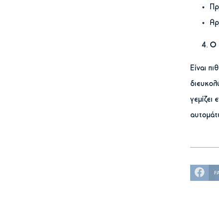
Πρ
Αρ
Ο 
Είναι πι
διευκολύ
γεμίζει 
αυτομάτω
F