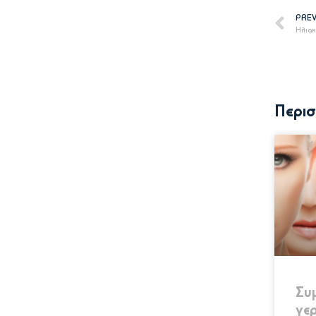
PRE
Ηλιακ
Περισ
Συ
γε