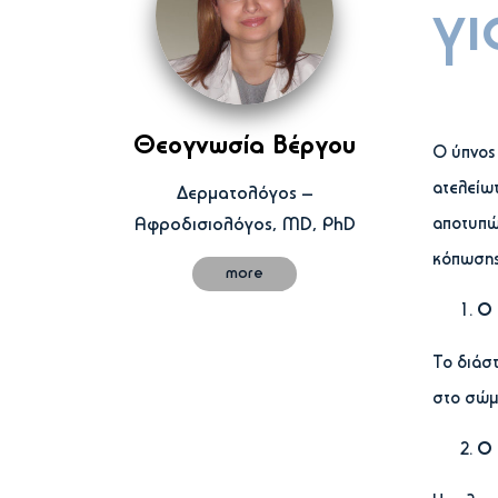
γι
Θεογνωσία Βέργου
Ο ύπνος
ατελείωτ
Δερματολόγος –
Αφροδισιολόγος, MD, PhD
αποτυπώ
κόπωσης
more
Ο 
Το διάστ
στο σώμα
Ο 