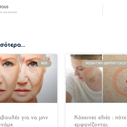
VIOUS
ά εγκαύματα
σότερα...
ΝΈΑ
ΑΙΣΘΗΤΙΚΉ ΔΕΡΜΑΤΟΛΟΓ
μβουλές για να μην
Κόκκινες ελιές : πότε
ρνάμε
εμφανίζονται;