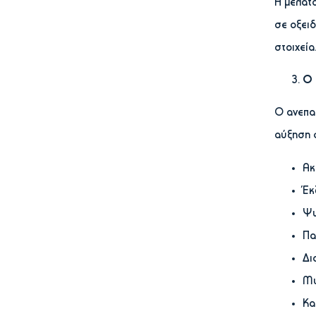
Η μελατο
σε οξει
στοιχεία
Ο 
Ο ανεπα
αύξηση 
Ακ
Έκ
Ψω
Πα
Δι
Μυ
Κα