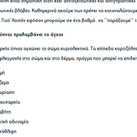
νίνη είναι σημαντική διότι έχει αντιοξειδωτικές και αντιγηραντικέ
δωτικές βλάβες. Καθημερινά ακούμε πως πρέπει να καταναλώνουμ
. Γιατί λοιπόν εφόσον μπορούμε σε ένα βαθμό να ‘’παράξουμε’’
ύπνος προλαμβάνει το άγχος
ρκής ύπνος αγχώνει το σώμα κυριολεκτικά. Τα επίπεδα κορτιζόλ
φλεγμονής στο σώμα και στο δέρμα, πράγμα που μπορεί να επιδει
μή
ζεμα
ρίαση
χυσαρκία
αβήτη
ϊκή αδυναμία
τάθλιψη