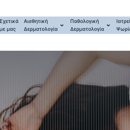
Σχετικά
Αισθητική
Παθολογική
Ιατρε
με μας
Δερματολογία
Δερματολογία
Ψωρί