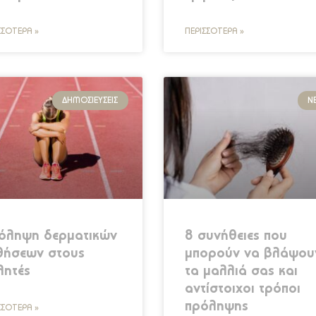
ΣΣΌΤΕΡΑ »
ΠΕΡΙΣΣΌΤΕΡΑ »
ΔΗΜΟΣΙΕΎΣΕΙΣ
Ν
όληψη δερματικών
8 συνήθειες που
θήσεων στους
μπορούν να βλάψου
λητές
τα μαλλιά σας και
αντίστοιχοι τρόποι
πρόληψης
ΣΣΌΤΕΡΑ »