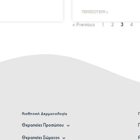
ΠΕΡΙΣΣΌΤΕΡΑ »
« Previous
1
2
3
4
Αισθητική Δερματολογία
Θεραπείες Προσώπου
Θεραπείες Σώματος