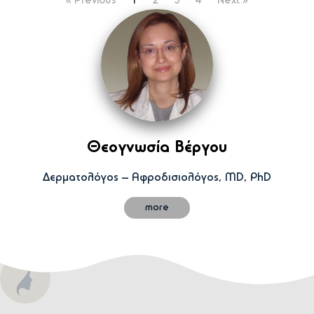
« Previous
1
2
3
4
Next »
Θεογνωσία Βέργου
Δερματολόγος – Αφροδισιολόγος, MD, PhD
more