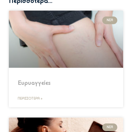
Περισσότερα...
ΝΈΑ
Ευρυαγγείες
ΠΕΡΙΣΣΌΤΕΡΑ »
ΝΈΑ