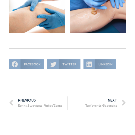
FACEBOOK
TWITTER
LINKEDIN
PREVIOUS
NEXT
Έρπης Ζωστήρας -Απλός Έρπης
Προϊοντικές Θεραπείες