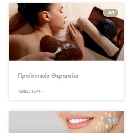
ΝΈΑ
Προϊοντικές Θεραπείες
ΠΕΡΙΣΣΌΤΕΡΑ »
ΝΈΑ