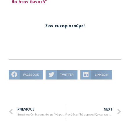
θα ήταν δυνατή”
Σας ευχαριστούμε!
FACEBOOK
TWITTER
LINKEDIN
PREVIOUS
NEXT
Επανέναρξη θεραπειών με “γέφυρα ασφαλείας”
Ραγάδες: Πώς εμφανίζονται και πώς να τις ξεφορτωθείτε